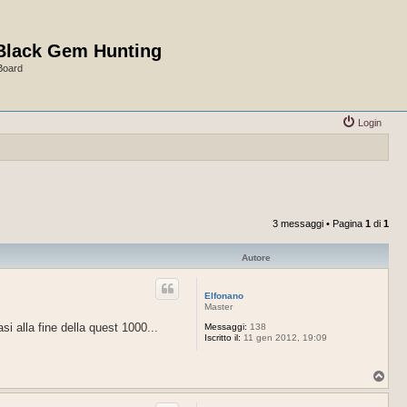
Black Gem Hunting
Board
Login
3 messaggi • Pagina
1
di
1
Autore
Elfonano
Master
i alla fine della quest 1000...
Messaggi:
138
Iscritto il:
11 gen 2012, 19:09
T
o
p