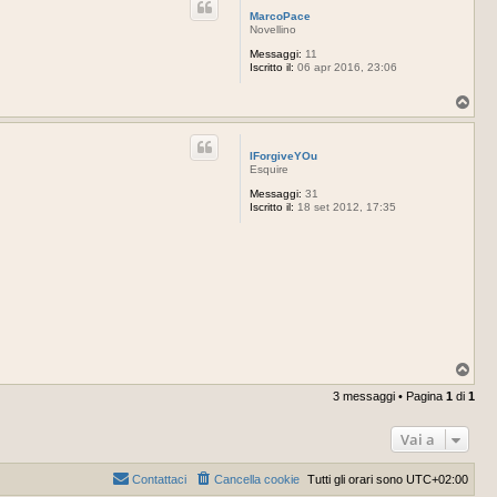
MarcoPace
Novellino
Messaggi:
11
Iscritto il:
06 apr 2016, 23:06
T
o
p
IForgiveYOu
Esquire
Messaggi:
31
Iscritto il:
18 set 2012, 17:35
T
o
3 messaggi • Pagina
1
di
1
p
Vai a
Contattaci
Cancella cookie
Tutti gli orari sono
UTC+02:00