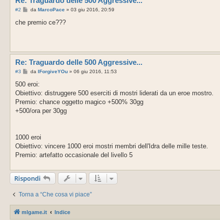
Re: Traguardo delle 500 Aggressive...
M
#2
da
MarcoPace
»
03 giu 2016, 20:59
e
s
che premio ce???
s
a
g
g
i
o
Re: Traguardo delle 500 Aggressive...
M
#3
da
IForgiveYOu
»
06 giu 2016, 11:53
e
s
500 eroi:
s
Obiettivo: distruggere 500 eserciti di mostri liderati da un eroe mostro.
a
g
Premio: chance oggetto magico +500% 30gg
g
+500/ora per 30gg
i
o
1000 eroi
Obiettivo: vincere 1000 eroi mostri membri dell'Idra delle mille teste.
Premio: artefatto occasionale del livello 5
Rispondi
Torna a “Che cosa vi piace”
mlgame.it
Indice