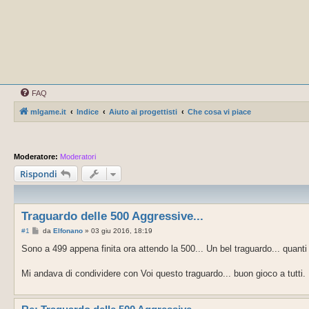
FAQ
mlgame.it
Indice
Aiuto ai progettisti
Che cosa vi piace
Moderatore:
Moderatori
Rispondi
Traguardo delle 500 Aggressive...
M
#1
da
Elfonano
»
03 giu 2016, 18:19
e
s
Sono a 499 appena finita ora attendo la 500... Un bel traguardo... quanti
s
a
g
Mi andava di condividere con Voi questo traguardo... buon gioco a tutti.
g
i
o