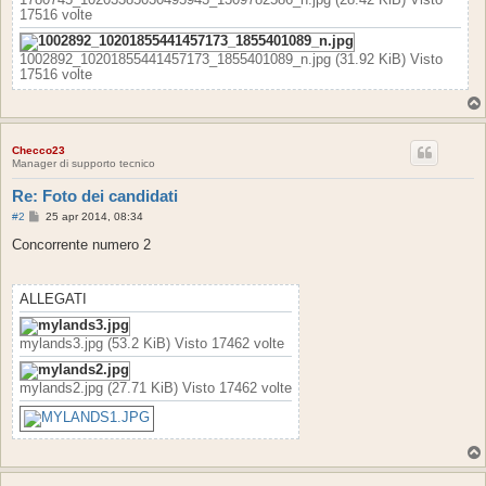
17516 volte
1002892_10201855441457173_1855401089_n.jpg (31.92 KiB) Visto
17516 volte
Checco23
Manager di supporto tecnico
Re: Foto dei candidati
M
#2
25 apr 2014, 08:34
e
s
Concorrente numero 2
s
a
g
g
ALLEGATI
i
o
mylands3.jpg (53.2 KiB) Visto 17462 volte
mylands2.jpg (27.71 KiB) Visto 17462 volte