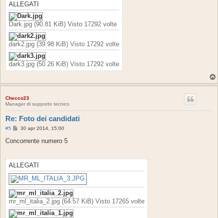
g
ALLEGATI
i
o
Dark.jpg (90.81 KiB) Visto 17292 volte
dark2.jpg (39.98 KiB) Visto 17292 volte
dark3.jpg (50.26 KiB) Visto 17292 volte
Checco23
Manager di supporto tecnico
Re: Foto dei candidati
M
#5
30 apr 2014, 15:00
e
s
Concorrente numero 5
s
a
g
g
ALLEGATI
i
o
mr_ml_italia_2.jpg (64.57 KiB) Visto 17265 volte