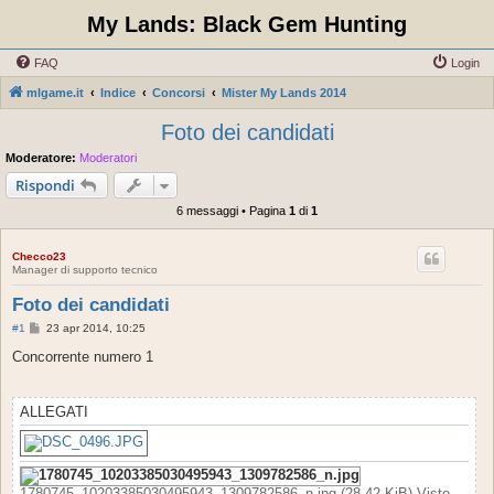
My Lands: Black Gem Hunting
FAQ
Login
mlgame.it
Indice
Concorsi
Mister My Lands 2014
Foto dei candidati
Moderatore:
Moderatori
Rispondi
6 messaggi • Pagina
1
di
1
Checco23
Manager di supporto tecnico
Foto dei candidati
M
#1
23 apr 2014, 10:25
e
s
Concorrente numero 1
s
a
g
g
ALLEGATI
i
o
1780745_10203385030495943_1309782586_n.jpg (28.42 KiB) Visto