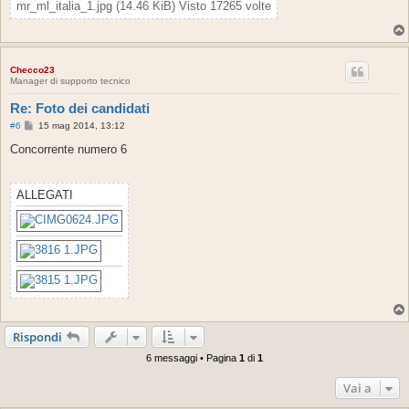
mr_ml_italia_1.jpg (14.46 KiB) Visto 17265 volte
Checco23
Manager di supporto tecnico
Re: Foto dei candidati
M
#6
15 mag 2014, 13:12
e
s
Concorrente numero 6
s
a
g
g
ALLEGATI
i
o
Rispondi
6 messaggi • Pagina
1
di
1
Vai a