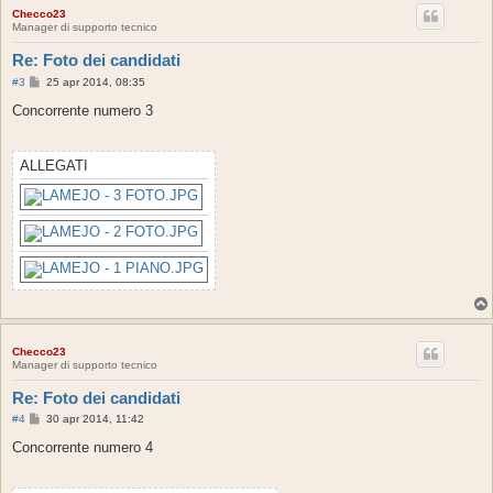
Checco23
Manager di supporto tecnico
Re: Foto dei candidati
M
#3
25 apr 2014, 08:35
e
s
Concorrente numero 3
s
a
g
g
ALLEGATI
i
o
Checco23
Manager di supporto tecnico
Re: Foto dei candidati
M
#4
30 apr 2014, 11:42
e
s
Concorrente numero 4
s
a
g