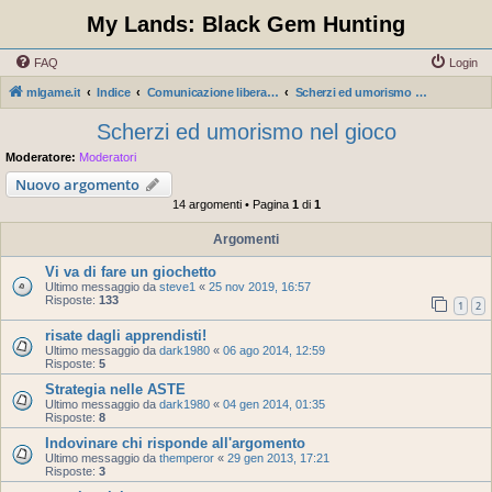
My Lands: Black Gem Hunting
FAQ
Login
mlgame.it
Indice
Comunicazione libera dalla moderazione
Scherzi ed umorismo nel gioco
Scherzi ed umorismo nel gioco
Moderatore:
Moderatori
Nuovo argomento
14 argomenti • Pagina
1
di
1
Argomenti
Vi va di fare un giochetto
Ultimo messaggio da
steve1
«
25 nov 2019, 16:57
Risposte:
133
1
2
risate dagli apprendisti!
Ultimo messaggio da
dark1980
«
06 ago 2014, 12:59
Risposte:
5
Strategia nelle ASTE
Ultimo messaggio da
dark1980
«
04 gen 2014, 01:35
Risposte:
8
Indovinare chi risponde all'argomento
Ultimo messaggio da
themperor
«
29 gen 2013, 17:21
Risposte:
3