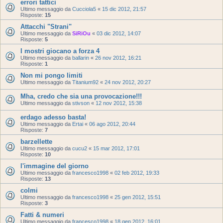
errori tattici
Ultimo messaggio da
Cucciola5
«
15 dic 2012, 21:57
Risposte:
15
Attacchi "Strani"
Ultimo messaggio da
SiRiOu
«
03 dic 2012, 14:07
Risposte:
5
I mostri giocano a forza 4
Ultimo messaggio da
ballarin
«
26 nov 2012, 16:21
Risposte:
1
Non mi pongo limiti
Ultimo messaggio da
Titanium92
«
24 nov 2012, 20:27
Mha, credo che sia una provocazione!!!
Ultimo messaggio da
stivson
«
12 nov 2012, 15:38
erdago adesso basta!
Ultimo messaggio da
Ertai
«
06 ago 2012, 20:44
Risposte:
7
barzellette
Ultimo messaggio da
cucu2
«
15 mar 2012, 17:01
Risposte:
10
l'immagine del giorno
Ultimo messaggio da
francesco1998
«
02 feb 2012, 19:33
Risposte:
13
colmi
Ultimo messaggio da
francesco1998
«
25 gen 2012, 15:51
Risposte:
3
Fatti & numeri
Ultimo messaggio da
francesco1998
«
18 gen 2012, 16:01