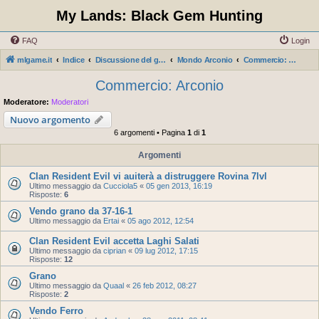
My Lands: Black Gem Hunting
FAQ
Login
mlgame.it
Indice
Discussione del gioco secondo i server
Mondo Arconio
Commercio: Arconio
Commercio: Arconio
Moderatore:
Moderatori
Nuovo argomento
6 argomenti • Pagina
1
di
1
Argomenti
Clan Resident Evil vi auiterà a distruggere Rovina 7lvl
Ultimo messaggio da
Cucciola5
«
05 gen 2013, 16:19
Risposte:
6
Vendo grano da 37-16-1
Ultimo messaggio da
Ertai
«
05 ago 2012, 12:54
Clan Resident Evil accetta Laghi Salati
Ultimo messaggio da
ciprian
«
09 lug 2012, 17:15
Risposte:
12
Grano
Ultimo messaggio da
Quaal
«
26 feb 2012, 08:27
Risposte:
2
Vendo Ferro