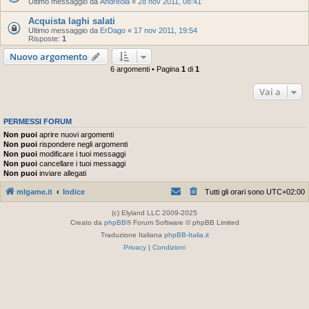
Ultimo messaggio da
Andreola
«
28 nov 2011, 08:41
Acquista laghi salati
Ultimo messaggio da
ErDago
«
17 nov 2011, 19:54
Risposte:
1
Nuovo argomento
6 argomenti • Pagina
1
di
1
Vai a
PERMESSI FORUM
Non puoi
aprire nuovi argomenti
Non puoi
rispondere negli argomenti
Non puoi
modificare i tuoi messaggi
Non puoi
cancellare i tuoi messaggi
Non puoi
inviare allegati
mlgame.it
Indice
Tutti gli orari sono
UTC+02:00
(c) Elyland LLC 2009-2025
Creato da
phpBB
® Forum Software © phpBB Limited
Traduzione Italiana
phpBB-Italia.it
Privacy
|
Condizioni