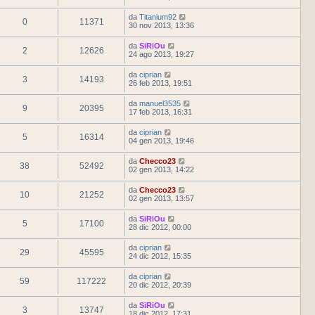
da
Titanium92
0
11371
30 nov 2013, 13:36
da
SiRiOu
2
12626
24 ago 2013, 19:27
da
ciprian
3
14193
26 feb 2013, 19:51
da
manuel3535
9
20395
17 feb 2013, 16:31
da
ciprian
5
16314
04 gen 2013, 19:46
da
Checco23
38
52492
02 gen 2013, 14:22
da
Checco23
10
21252
02 gen 2013, 13:57
da
SiRiOu
5
17100
28 dic 2012, 00:00
da
ciprian
29
45595
24 dic 2012, 15:35
da
ciprian
59
117222
20 dic 2012, 20:39
da
SiRiOu
3
13747
18 dic 2012, 17:31