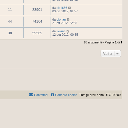
da
pisti666
11
23901
03 dic 2012, 01:57
da
ciprian
44
74164
21 ott 2012, 22:55
da
tiwana
38
59569
12 set 2012, 00:55
18 argomenti • Pagina
1
di
1
Vai a
Contattaci
Cancella cookie
Tutti gli orari sono
UTC+02:00