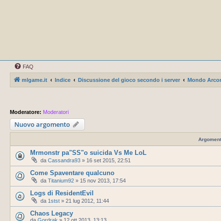
FAQ
mlgame.it
Indice
Discussione del gioco secondo i server
Mondo Arco
Moderatore:
Moderatori
Nuovo argomento
Argoment
Mrmonstr pa"SS"o suicida Vs Me LoL
da
Cassandra93
»
16 set 2015, 22:51
Come Spaventare qualcuno
da
Titanium92
»
15 nov 2013, 17:54
Logs di ResidentEvil
da
1stst
»
21 lug 2012, 11:44
Chaos Legacy
da
Gordrak
»
12 ott 2013, 13:13