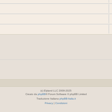
(c) Elyland LLC 2009-2025
Creato da
phpBB
® Forum Software © phpBB Limited
Traduzione Italiana
phpBB-Italia.it
Privacy
|
Condizioni