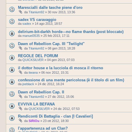
Marescialli dalle tasche piene d'oro
da
Titanium92
»
30 nov 2013, 13:36
sadex VS caravaggio
da
sadex
»
14 ago 2013, 18:57
delirium-bit-darkh horde---no flame thanks (post bloccato)
da
manuel3535
»
25 feb 2013, 17:11
Dawn of Rebellion Cap. III "Twilight"
da
Titanium92
»
08 gen 2013, 18:28
REGOLE DEL FORUM
da
QUICKSILVER
»
04 gen 2013, 07:03
il dottor house e la lucciola di mosca il ritorno
da
tiwana
»
06 nov 2012, 15:31
confessione di una mente pericolosa (è il titolo di un film)
da
joeblack
»
24 dic 2012, 16:24
Dawn of Rebellion Cap. II
da
Titanium92
»
27 dic 2012, 15:06
EVVIVA LA BEFANA
da
QUICKSILVER
»
24 dic 2012, 07:53
Rendiconti Di Battaglia - clan [I Cavalieri]
da
SiRiOu
»
23 ott 2012, 18:30
l'appartenenza ad un Clan?