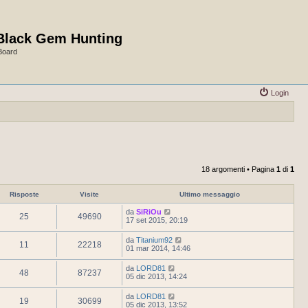
Black Gem Hunting
Board
Login
18 argomenti • Pagina
1
di
1
Risposte
Visite
Ultimo messaggio
da
SiRiOu
25
49690
17 set 2015, 20:19
da
Titanium92
11
22218
01 mar 2014, 14:46
da
LORD81
48
87237
05 dic 2013, 14:24
da
LORD81
19
30699
05 dic 2013, 13:52