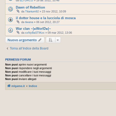
da
ELTURCO
»
18 dic 2012, 10:46
Dawn of Rebellion
da
Titanium92
»
23 nov 2012, 10:09
il dottor house e la lucciola di mosca
da
tiwana
»
06 set 2012, 20:27
War clan ~|●WorlD●|~
da
xxNyBaSTIKxx
»
09 mar 2012, 13:06
Nuovo argomento
Torna all’Indice della Board
PERMESSI FORUM
Non puoi
aprire nuovi argomenti
Non puoi
rispondere negli argomenti
Non puoi
modificare i tuoi messaggi
Non puoi
cancellare i tuoi messaggi
Non puoi
inviare allegati
mlgame.it
Indice