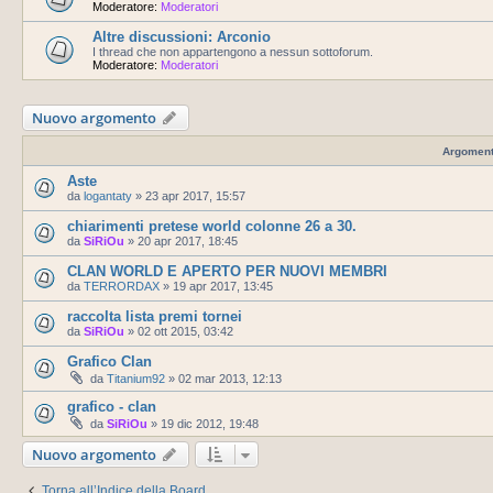
Moderatore:
Moderatori
Altre discussioni: Arconio
I thread che non appartengono a nessun sottoforum.
Moderatore:
Moderatori
Nuovo argomento
Argoment
Aste
da
logantaty
»
23 apr 2017, 15:57
chiarimenti pretese world colonne 26 a 30.
da
SiRiOu
»
20 apr 2017, 18:45
CLAN WORLD E APERTO PER NUOVI MEMBRI
da
TERRORDAX
»
19 apr 2017, 13:45
raccolta lista premi tornei
da
SiRiOu
»
02 ott 2015, 03:42
Grafico Clan
da
Titanium92
»
02 mar 2013, 12:13
grafico - clan
da
SiRiOu
»
19 dic 2012, 19:48
Nuovo argomento
Torna all’Indice della Board