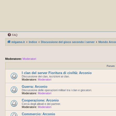
FAQ
mlgame.it
Indice
Discussione del gioco secondo i server
Mondo Arco
Moderatore:
Moderatori
Forum
I clan del server Fioritura di civiltà: Arconio
Discussione dei clan, iscrizioni ai clan.
Moderatore:
Moderatori
Guerra: Arconio
Discussione delle operazioni militari tra i clan e giocatori.
Moderatore:
Moderatori
Cooperazione: Arconio
Cerca degli alleati e dei partner.
Moderatore:
Moderatori
Commercio: Arconio