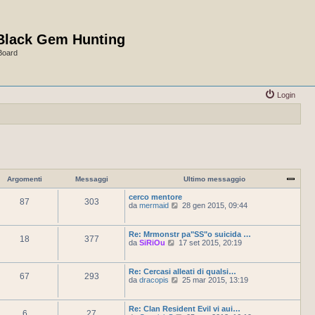
Black Gem Hunting
Board
Login
Argomenti
Messaggi
Ultimo messaggio
cerco mentore
87
303
V
da
mermaid
28 gen 2015, 09:44
e
d
i
Re: Mrmonstr pa"SS"o suicida …
18
377
u
V
da
SiRiOu
17 set 2015, 20:19
l
e
t
d
i
i
Re: Cercasi alleati di qualsi…
m
67
293
u
V
da
dracopis
25 mar 2015, 13:19
o
l
e
m
t
d
e
i
i
s
Re: Clan Resident Evil vi aui…
m
6
27
u
s