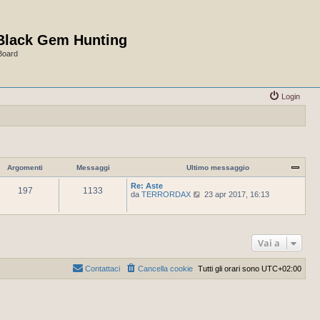
Black Gem Hunting
Board
Login
Argomenti
Messaggi
Ultimo messaggio
Re: Aste
197
1133
V
da
TERRORDAX
23 apr 2017, 16:13
e
d
i
u
l
Vai a
t
i
m
Contattaci
Cancella cookie
Tutti gli orari sono
UTC+02:00
o
m
e
s
s
a