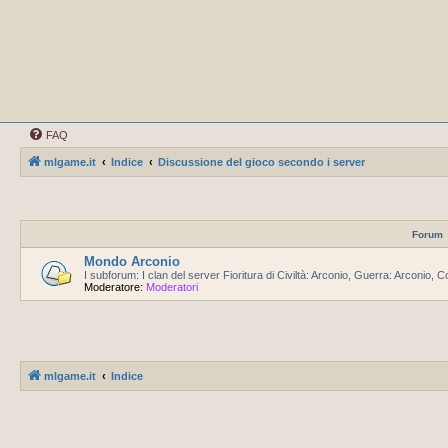
FAQ
mlgame.it
Indice
Discussione del gioco secondo i server
Forum
Mondo Arconio
I subforum: I clan del server Fioritura di Civiltà: Arconio, Guerra: Arconio,
Moderatore:
Moderatori
mlgame.it
Indice