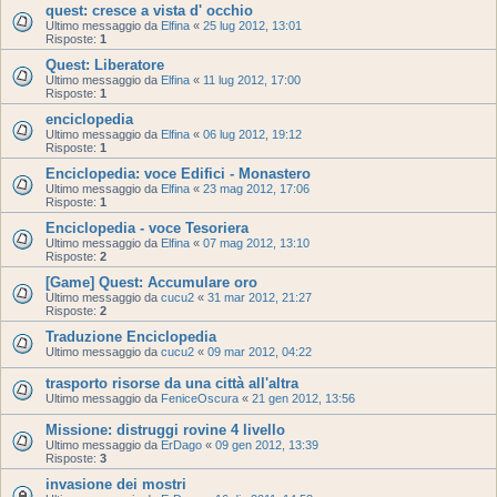
quest: cresce a vista d' occhio
Ultimo messaggio da
Elfina
«
25 lug 2012, 13:01
Risposte:
1
Quest: Liberatore
Ultimo messaggio da
Elfina
«
11 lug 2012, 17:00
Risposte:
1
enciclopedia
Ultimo messaggio da
Elfina
«
06 lug 2012, 19:12
Risposte:
1
Enciclopedia: voce Edifici - Monastero
Ultimo messaggio da
Elfina
«
23 mag 2012, 17:06
Risposte:
1
Enciclopedia - voce Tesoriera
Ultimo messaggio da
Elfina
«
07 mag 2012, 13:10
Risposte:
2
[Game] Quest: Accumulare oro
Ultimo messaggio da
cucu2
«
31 mar 2012, 21:27
Risposte:
2
Traduzione Enciclopedia
Ultimo messaggio da
cucu2
«
09 mar 2012, 04:22
trasporto risorse da una città all'altra
Ultimo messaggio da
FeniceOscura
«
21 gen 2012, 13:56
Missione: distruggi rovine 4 livello
Ultimo messaggio da
ErDago
«
09 gen 2012, 13:39
Risposte:
3
invasione dei mostri