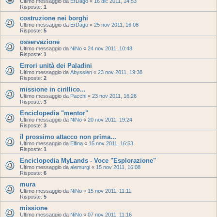
Ultimo messaggio da
ErDago
«
16 dic 2011, 14:53
Risposte:
1
costruzione nei borghi
Ultimo messaggio da
ErDago
«
25 nov 2011, 16:08
Risposte:
5
osservazione
Ultimo messaggio da
NiNo
«
24 nov 2011, 10:48
Risposte:
1
Errori unità dei Paladini
Ultimo messaggio da
Abyssien
«
23 nov 2011, 19:38
Risposte:
2
missione in cirillico...
Ultimo messaggio da
Pacchi
«
23 nov 2011, 16:26
Risposte:
3
Enciclopedia "mentor"
Ultimo messaggio da
NiNo
«
20 nov 2011, 19:24
Risposte:
3
il prossimo attacco non prima...
Ultimo messaggio da
Elfina
«
15 nov 2011, 16:53
Risposte:
1
Enciclopedia MyLands - Voce "Esplorazione"
Ultimo messaggio da
alemurgi
«
15 nov 2011, 16:08
Risposte:
6
mura
Ultimo messaggio da
NiNo
«
15 nov 2011, 11:11
Risposte:
5
missione
Ultimo messaggio da
NiNo
«
07 nov 2011, 11:16