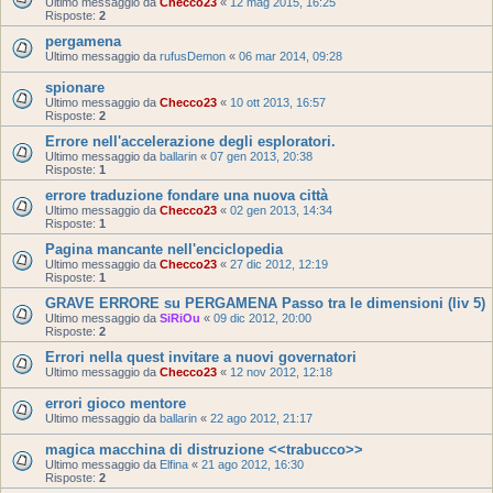
Ultimo messaggio da
Checco23
«
12 mag 2015, 16:25
Risposte:
2
pergamena
Ultimo messaggio da
rufusDemon
«
06 mar 2014, 09:28
spionare
Ultimo messaggio da
Checco23
«
10 ott 2013, 16:57
Risposte:
2
Errore nell'accelerazione degli esploratori.
Ultimo messaggio da
ballarin
«
07 gen 2013, 20:38
Risposte:
1
errore traduzione fondare una nuova città
Ultimo messaggio da
Checco23
«
02 gen 2013, 14:34
Risposte:
1
Pagina mancante nell'enciclopedia
Ultimo messaggio da
Checco23
«
27 dic 2012, 12:19
Risposte:
1
GRAVE ERRORE su PERGAMENA Passo tra le dimensioni (liv 5)
Ultimo messaggio da
SiRiOu
«
09 dic 2012, 20:00
Risposte:
2
Errori nella quest invitare a nuovi governatori
Ultimo messaggio da
Checco23
«
12 nov 2012, 12:18
errori gioco mentore
Ultimo messaggio da
ballarin
«
22 ago 2012, 21:17
magica macchina di distruzione <<trabucco>>
Ultimo messaggio da
Elfina
«
21 ago 2012, 16:30
Risposte:
2