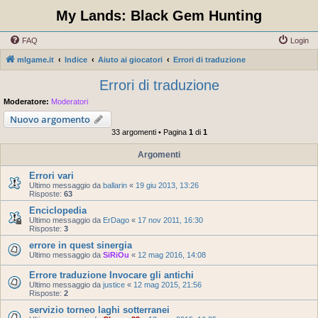
My Lands: Black Gem Hunting
FAQ
Login
mlgame.it
Indice
Aiuto ai giocatori
Errori di traduzione
Errori di traduzione
Moderatore:
Moderatori
Nuovo argomento
33 argomenti • Pagina
1
di
1
Argomenti
Errori vari
Ultimo messaggio da
ballarin
«
19 giu 2013, 13:26
Risposte:
63
Enciclopedia
Ultimo messaggio da
ErDago
«
17 nov 2011, 16:30
Risposte:
3
errore in quest sinergia
Ultimo messaggio da
SiRiOu
«
12 mag 2016, 14:08
Errore traduzione Invocare gli antichi
Ultimo messaggio da
justice
«
12 mag 2015, 21:56
Risposte:
2
servizio torneo laghi sotterranei