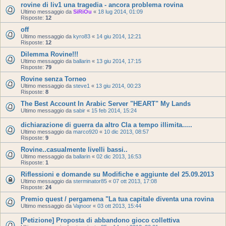
rovine di liv1 una tragedia - ancora problema rovina
Ultimo messaggio da
SiRiOu
«
18 lug 2014, 01:09
Risposte:
12
off
Ultimo messaggio da
kyro83
«
14 giu 2014, 12:21
Risposte:
12
Dilemma Rovine!!!
Ultimo messaggio da
ballarin
«
13 giu 2014, 17:15
Risposte:
79
Rovine senza Torneo
Ultimo messaggio da
steve1
«
13 giu 2014, 00:23
Risposte:
8
The Best Account In Arabic Server "HEART" My Lands
Ultimo messaggio da
sabir
«
15 feb 2014, 15:24
dichiarazione di guerra da altro Cla a tempo illimita.....
Ultimo messaggio da
marco920
«
10 dic 2013, 08:57
Risposte:
9
Rovine..casualmente livelli bassi..
Ultimo messaggio da
ballarin
«
02 dic 2013, 16:53
Risposte:
1
Riflessioni e domande su Modifiche e aggiunte del 25.09.2013
Ultimo messaggio da
sterminator85
«
07 ott 2013, 17:08
Risposte:
24
Premio quest / pergamena "La tua capitale diventa una rovina
Ultimo messaggio da
Vajnoor
«
03 ott 2013, 15:44
[Petizione] Proposta di abbandono gioco collettiva