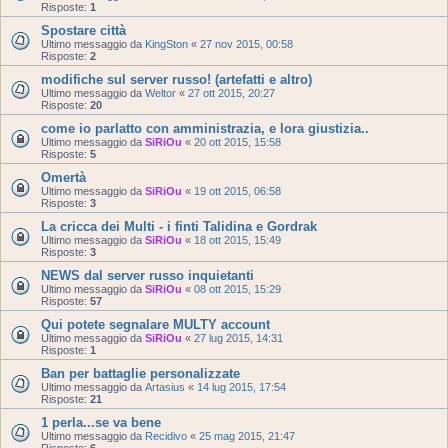
Risposte:
1
Spostare città
Ultimo messaggio da
KingSton
«
27 nov 2015, 00:58
Risposte:
2
modifiche sul server russo! (artefatti e altro)
Ultimo messaggio da
Weltor
«
27 ott 2015, 20:27
Risposte:
20
come io parlatto con amministrazia, e lora giustizia..
Ultimo messaggio da
SiRiOu
«
20 ott 2015, 15:58
Risposte:
5
Omertà
Ultimo messaggio da
SiRiOu
«
19 ott 2015, 06:58
Risposte:
3
La cricca dei Multi - i finti Talidina e Gordrak
Ultimo messaggio da
SiRiOu
«
18 ott 2015, 15:49
Risposte:
3
NEWS dal server russo inquietanti
Ultimo messaggio da
SiRiOu
«
08 ott 2015, 15:29
Risposte:
57
Qui potete segnalare MULTY account
Ultimo messaggio da
SiRiOu
«
27 lug 2015, 14:31
Risposte:
1
Ban per battaglie personalizzate
Ultimo messaggio da
Artasius
«
14 lug 2015, 17:54
Risposte:
21
1 perla...se va bene
Ultimo messaggio da
Recidivo
«
25 mag 2015, 21:47
Risposte:
6