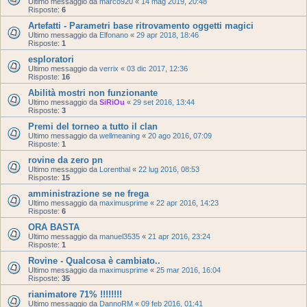
Ultimo messaggio da
marco920
«
14 mag 2019, 20:48
Risposte:
6
Artefatti - Parametri base ritrovamento oggetti magici
Ultimo messaggio da
Elfonano
«
29 apr 2018, 18:46
Risposte:
1
esploratori
Ultimo messaggio da
verrix
«
03 dic 2017, 12:36
Risposte:
16
Abilità mostri non funzionante
Ultimo messaggio da
SiRiOu
«
29 set 2016, 13:44
Risposte:
3
Premi del torneo a tutto il clan
Ultimo messaggio da
wellmeaning
«
20 ago 2016, 07:09
Risposte:
1
rovine da zero pn
Ultimo messaggio da
Lorenthal
«
22 lug 2016, 08:53
Risposte:
15
amministrazione se ne frega
Ultimo messaggio da
maximusprime
«
22 apr 2016, 14:23
Risposte:
6
ORA BASTA
Ultimo messaggio da
manuel3535
«
21 apr 2016, 23:24
Risposte:
1
Rovine - Qualcosa è cambiato..
Ultimo messaggio da
maximusprime
«
25 mar 2016, 16:04
Risposte:
35
rianimatore 71% !!!!!!!!
Ultimo messaggio da
DannoRM
«
09 feb 2016, 01:41