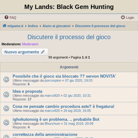
My Lands: Black Gem Hunting
FAQ
Login
mlgame.it
Indice
Aiuto ai giocatori
Discutere il processo del gioco
Discutere il processo del gioco
Moderatore:
Moderatori
Nuovo argomento
99 argomenti • Pagina
1
di
1
Argomenti
Possibile che il gioco sia bloccato ?? servon NOVITA'
Ultimo messaggio da
porcospino
«
07 giu 2020, 19:03
Risposte:
6
Idea e proposta
Ultimo messaggio da
marco920
«
02 giu 2020, 10:31
Risposte:
17
Cosa ne pensate cambio procedura aste? è fregatura!
Ultimo messaggio da
marco920
«
26 lug 2019, 16:05
ighokutonoig è un problema. .. probabile Bot
Ultimo messaggio da
Bhurzhum
«
31 mag 2019, 20:09
Risposte:
4
correttezza della amministrazione