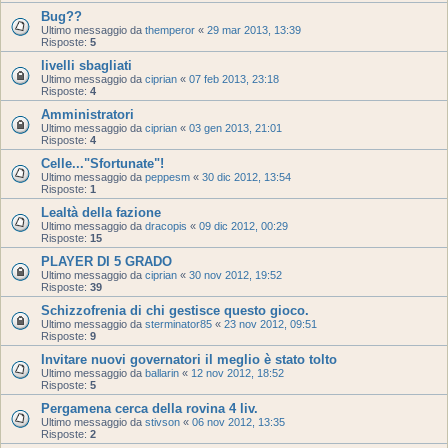
Bug??
Ultimo messaggio da
themperor
«
29 mar 2013, 13:39
Risposte:
5
livelli sbagliati
Ultimo messaggio da
ciprian
«
07 feb 2013, 23:18
Risposte:
4
Amministratori
Ultimo messaggio da
ciprian
«
03 gen 2013, 21:01
Risposte:
4
Celle..."Sfortunate"!
Ultimo messaggio da
peppesm
«
30 dic 2012, 13:54
Risposte:
1
Lealtà della fazione
Ultimo messaggio da
dracopis
«
09 dic 2012, 00:29
Risposte:
15
PLAYER DI 5 GRADO
Ultimo messaggio da
ciprian
«
30 nov 2012, 19:52
Risposte:
39
Schizzofrenia di chi gestisce questo gioco.
Ultimo messaggio da
sterminator85
«
23 nov 2012, 09:51
Risposte:
9
Invitare nuovi governatori il meglio è stato tolto
Ultimo messaggio da
ballarin
«
12 nov 2012, 18:52
Risposte:
5
Pergamena cerca della rovina 4 liv.
Ultimo messaggio da
stivson
«
06 nov 2012, 13:35
Risposte:
2