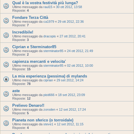
Qual è la vostra festività più lunga?
Ultimo messaggio da
raul15
«
30 ott 2012, 13:58
Risposte:
4
Fondare Terza Città
Ultimo messaggio da
ca1979
«
29 ott 2012, 22:36
Risposte:
7
Incredibile!
Ultimo messaggio da
dracopis
«
27 ott 2012, 20:41
Risposte:
3
Ciprian e Sterminator85
Ultimo messaggio da
sterminator85
«
24 ott 2012, 21:49
Risposte:
2
capienza mercanti e velocita'
Ultimo messaggio da
sterminator85
«
02 ott 2012, 10:00
Risposte:
15
La mia esperienza (pessima) di mylands
Ultimo messaggio da
ciprian
«
29 set 2012, 14:24
Risposte:
78
aste
Ultimo messaggio da
pisti666
«
18 set 2012, 23:09
Risposte:
12
Prelievo Denaro!!
Ultimo messaggio da
zoroden
«
12 set 2012, 17:24
Risposte:
5
Pianeta non sferico (o torroidale)
Ultimo messaggio da
steve1
«
12 set 2012, 11:15
Risposte:
4