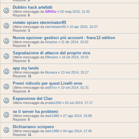
Dubbio hack artefatti
Ultimo messaggio da
SiRiOu
«
02 mag 2015, 11:32
Risposte:
6
vietato spiare sterminator85
Ultimo messaggio da
sterminator85
«
10 apr 2015, 10:27
Risposte:
3
Nuova opzione: gestisci più account - franz12 edition
Ultimo messaggio da
Artasius
«
11 dic 2014, 19:22
Risposte:
9
Segnalazione di attacco del proprio vice
Ultimo messaggio da
Elfonano
«
10 ott 2014, 10:01
Risposte:
5
app my lands
Ultimo messaggio da
Monaca
«
13 set 2014, 15:27
Risposte:
11
Premi ridicolo per quest Livelli eroe
Ultimo messaggio da
ant87xx
«
10 set 2014, 01:31
Risposte:
4
Espansione del Clan
Ultimo messaggio da
prada1206
«
02 set 2014, 17:17
se il server ha problemi
Ultimo messaggio da
dark1980
«
27 ago 2014, 15:08
Risposte:
5
Dichiariamo sciopero
Ultimo messaggio da
dark1980
«
04 ago 2014, 17:45
Risposte:
11