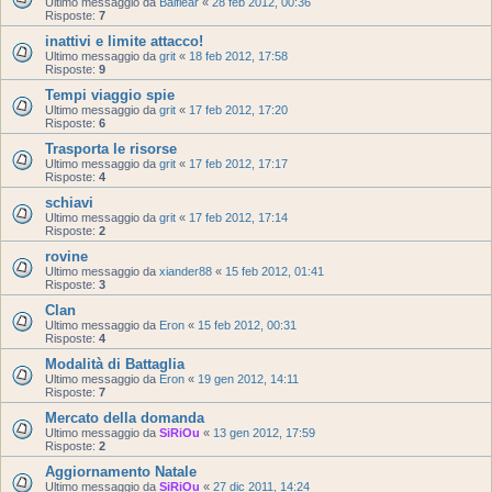
Ultimo messaggio da
Balflear
«
28 feb 2012, 00:36
Risposte:
7
inattivi e limite attacco!
Ultimo messaggio da
grit
«
18 feb 2012, 17:58
Risposte:
9
Tempi viaggio spie
Ultimo messaggio da
grit
«
17 feb 2012, 17:20
Risposte:
6
Trasporta le risorse
Ultimo messaggio da
grit
«
17 feb 2012, 17:17
Risposte:
4
schiavi
Ultimo messaggio da
grit
«
17 feb 2012, 17:14
Risposte:
2
rovine
Ultimo messaggio da
xiander88
«
15 feb 2012, 01:41
Risposte:
3
Clan
Ultimo messaggio da
Eron
«
15 feb 2012, 00:31
Risposte:
4
Modalità di Battaglia
Ultimo messaggio da
Eron
«
19 gen 2012, 14:11
Risposte:
7
Mercato della domanda
Ultimo messaggio da
SiRiOu
«
13 gen 2012, 17:59
Risposte:
2
Aggiornamento Natale
Ultimo messaggio da
SiRiOu
«
27 dic 2011, 14:24