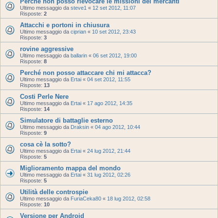
Perche non posso rievocare le missioni dei mercanti
Ultimo messaggio da
steve1
«
12 set 2012, 11:07
Risposte:
2
Attacchi e portoni in chiusura
Ultimo messaggio da
ciprian
«
10 set 2012, 23:43
Risposte:
3
rovine aggressive
Ultimo messaggio da
ballarin
«
06 set 2012, 19:00
Risposte:
8
Perché non posso attaccare chi mi attacca?
Ultimo messaggio da
Ertai
«
04 set 2012, 11:55
Risposte:
13
Costi Perle Nere
Ultimo messaggio da
Ertai
«
17 ago 2012, 14:35
Risposte:
14
Simulatore di battaglie esterno
Ultimo messaggio da
Draksin
«
04 ago 2012, 10:44
Risposte:
9
cosa cè la sotto?
Ultimo messaggio da
Ertai
«
24 lug 2012, 21:44
Risposte:
5
Miglioramento mappa del mondo
Ultimo messaggio da
Ertai
«
31 lug 2012, 02:26
Risposte:
5
Utilità delle controspie
Ultimo messaggio da
FuriaCeka80
«
18 lug 2012, 02:58
Risposte:
10
Versione per Android