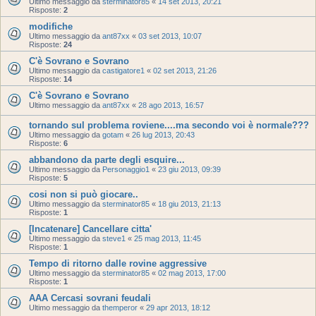
Ultimo messaggio da
sterminator85
«
14 set 2013, 20:21
Risposte:
2
modifiche
Ultimo messaggio da
ant87xx
«
03 set 2013, 10:07
Risposte:
24
C'è Sovrano e Sovrano
Ultimo messaggio da
castigatore1
«
02 set 2013, 21:26
Risposte:
14
C'è Sovrano e Sovrano
Ultimo messaggio da
ant87xx
«
28 ago 2013, 16:57
tornando sul problema roviene....ma secondo voi è normale???
Ultimo messaggio da
gotam
«
26 lug 2013, 20:43
Risposte:
6
abbandono da parte degli esquire...
Ultimo messaggio da
Personaggio1
«
23 giu 2013, 09:39
Risposte:
5
cosi non si può giocare..
Ultimo messaggio da
sterminator85
«
18 giu 2013, 21:13
Risposte:
1
[Incatenare] Cancellare citta'
Ultimo messaggio da
steve1
«
25 mag 2013, 11:45
Risposte:
1
Tempo di ritorno dalle rovine aggressive
Ultimo messaggio da
sterminator85
«
02 mag 2013, 17:00
Risposte:
1
AAA Cercasi sovrani feudali
Ultimo messaggio da
themperor
«
29 apr 2013, 18:12