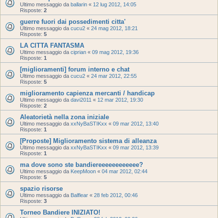
Ultimo messaggio da
ballarin
«
12 lug 2012, 14:05
Risposte:
2
guerre fuori dai possedimenti citta'
Ultimo messaggio da
cucu2
«
24 mag 2012, 18:21
Risposte:
5
LA CITTA FANTASMA
Ultimo messaggio da
ciprian
«
09 mag 2012, 19:36
Risposte:
1
[miglioramenti] forum interno e chat
Ultimo messaggio da
cucu2
«
24 mar 2012, 22:55
Risposte:
5
miglioramento capienza mercanti / handicap
Ultimo messaggio da
davi2011
«
12 mar 2012, 19:30
Risposte:
2
Aleatorietà nella zona iniziale
Ultimo messaggio da
xxNyBaSTIKxx
«
09 mar 2012, 13:40
Risposte:
1
[Proposte] Miglioramento sistema di alleanza
Ultimo messaggio da
xxNyBaSTIKxx
«
09 mar 2012, 13:39
Risposte:
1
ma dove sono ste bandiereeeeeeeeeeee?
Ultimo messaggio da
KeepMoon
«
04 mar 2012, 02:44
Risposte:
5
spazio risorse
Ultimo messaggio da
Balflear
«
28 feb 2012, 00:46
Risposte:
3
Torneo Bandiere INIZIATO!