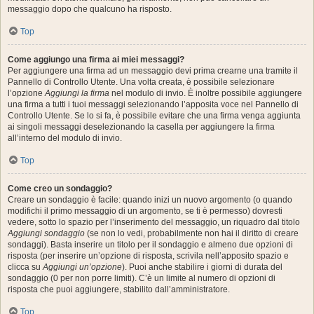
messaggio dopo che qualcuno ha risposto.
Top
Come aggiungo una firma ai miei messaggi?
Per aggiungere una firma ad un messaggio devi prima crearne una tramite il
Pannello di Controllo Utente. Una volta creata, è possibile selezionare
l’opzione
Aggiungi la firma
nel modulo di invio. È inoltre possibile aggiungere
una firma a tutti i tuoi messaggi selezionando l’apposita voce nel Pannello di
Controllo Utente. Se lo si fa, è possibile evitare che una firma venga aggiunta
ai singoli messaggi deselezionando la casella per aggiungere la firma
all’interno del modulo di invio.
Top
Come creo un sondaggio?
Creare un sondaggio è facile: quando inizi un nuovo argomento (o quando
modifichi il primo messaggio di un argomento, se ti è permesso) dovresti
vedere, sotto lo spazio per l’inserimento del messaggio, un riquadro dal titolo
Aggiungi sondaggio
(se non lo vedi, probabilmente non hai il diritto di creare
sondaggi). Basta inserire un titolo per il sondaggio e almeno due opzioni di
risposta (per inserire un’opzione di risposta, scrivila nell’apposito spazio e
clicca su
Aggiungi un’opzione
). Puoi anche stabilire i giorni di durata del
sondaggio (0 per non porre limiti). C’è un limite al numero di opzioni di
risposta che puoi aggiungere, stabilito dall’amministratore.
Top