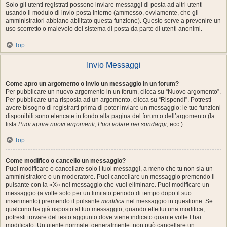
Solo gli utenti registrati possono inviare messaggi di posta ad altri utenti
usando il modulo di invio posta interno (ammesso, ovviamente, che gli
amministratori abbiano abilitato questa funzione). Questo serve a prevenire un
uso scorretto o malevolo del sistema di posta da parte di utenti anonimi.
Top
Invio Messaggi
Come apro un argomento o invio un messaggio in un forum?
Per pubblicare un nuovo argomento in un forum, clicca su “Nuovo argomento”.
Per pubblicare una risposta ad un argomento, clicca su “Rispondi”. Potresti
avere bisogno di registrarti prima di poter inviare un messaggio: le tue funzioni
disponibili sono elencate in fondo alla pagina del forum o dell’argomento (la
lista
Puoi aprire nuovi argomenti
,
Puoi votare nei sondaggi
, ecc.).
Top
Come modifico o cancello un messaggio?
Puoi modificare o cancellare solo i tuoi messaggi, a meno che tu non sia un
amministratore o un moderatore. Puoi cancellare un messaggio premendo il
pulsante con la «X» nel messaggio che vuoi eliminare. Puoi modificare un
messaggio (a volte solo per un limitato periodo di tempo dopo il suo
inserimento) premendo il pulsante
modifica
nel messaggio in questione. Se
qualcuno ha già risposto al tuo messaggio, quando effettui una modifica,
potresti trovare del testo aggiunto dove viene indicato quante volte l’hai
modificato. Un utente normale, generalmente, non può cancellare un