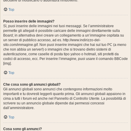
decidere di modificarlo o addirittura rimuoverlo.
Top
Posso inserire delle immagini?
Sì, puoi inserire delle immagini nei tuoi messaggi. Se l’amministratore
permette gli allegati è possibile caricare delle immagini direttamente sulla
Board; in alternativa devi creare un collegamento a un’immagine ospitata su
un server di pubblico accesso, ad es. http://www.indirizzo-del-
sito.com/immagine.gif. Non puoi inserire immagini che hai sul tuo PC (a meno
che non abbia un server!) o immagini che si trovano dietro sistemi di
autenticazione, come caselle di posta tipo yahoo o hotmail, siti protetti da
codici di accesso, ecc. Per inserire l’immagine, puoi usare il comando BBCode
[img].
Top
Che cosa sono gli annunci globali?
Gli annunci globali sono annunci che contengono informazioni molto
importanti e tu dovresti leggerli quanto prima. Gli annunci globali appaiono in
cima a tutti i forum ed anche nel Pannello di Controllo Utente. La possibilità di
scrivere su un annuncio globale dipende dai permessi concessi
dall’amministratore.
Top
Cosa sono gli annunci?