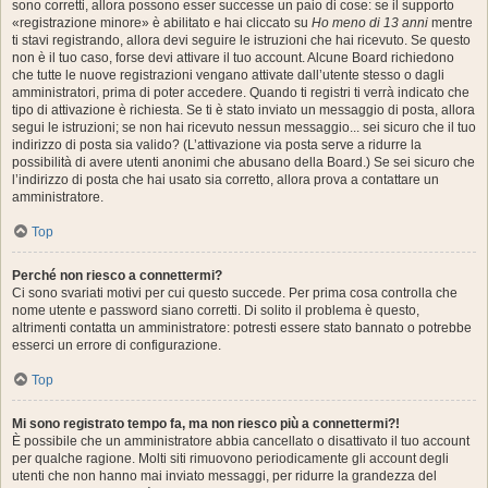
sono corretti, allora possono esser successe un paio di cose: se il supporto
«registrazione minore» è abilitato e hai cliccato su
Ho meno di 13 anni
mentre
ti stavi registrando, allora devi seguire le istruzioni che hai ricevuto. Se questo
non è il tuo caso, forse devi attivare il tuo account. Alcune Board richiedono
che tutte le nuove registrazioni vengano attivate dall’utente stesso o dagli
amministratori, prima di poter accedere. Quando ti registri ti verrà indicato che
tipo di attivazione è richiesta. Se ti è stato inviato un messaggio di posta, allora
segui le istruzioni; se non hai ricevuto nessun messaggio... sei sicuro che il tuo
indirizzo di posta sia valido? (L’attivazione via posta serve a ridurre la
possibilità di avere utenti anonimi che abusano della Board.) Se sei sicuro che
l’indirizzo di posta che hai usato sia corretto, allora prova a contattare un
amministratore.
Top
Perché non riesco a connettermi?
Ci sono svariati motivi per cui questo succede. Per prima cosa controlla che
nome utente e password siano corretti. Di solito il problema è questo,
altrimenti contatta un amministratore: potresti essere stato bannato o potrebbe
esserci un errore di configurazione.
Top
Mi sono registrato tempo fa, ma non riesco più a connettermi?!
È possibile che un amministratore abbia cancellato o disattivato il tuo account
per qualche ragione. Molti siti rimuovono periodicamente gli account degli
utenti che non hanno mai inviato messaggi, per ridurre la grandezza del