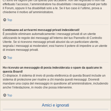
Ci sono tre ragioni per cui questo può accadere: non sei registrato o non hai
effettuato l’accesso, l’amministratore ha disabilitato i messaggi privati per tutto
il Forum, oppure li ha disabilitati solo a te. Se il tuo caso è l’ultimo, prova a
chiederne il motivo all’amministratore.
Top
Continuano ad arrivarmi messaggi privati indesiderati!
È possibile eliminare automaticamente i messaggi privati ​​di un utente
utilizzando le regole dei messaggi all’interno del tuo Pannello di Controllo
Utente. Se si ricevono messaggi privati ​​abusivi da un particolare utente,
segnala i messaggi ai moderatori; essi hanno il potere di impedire a un utente
di inviare messaggi privati​​.
Top
Ho ricevuto un messaggio di posta indesiderata o spam da qualcuno in
questa Board!
Ci dispiace. Il sistema di invio di posta elettronica di questa Board include un
sistema di protezione per risalire a chi manda questi messaggi. Dovresti
mandare una copia del messaggio in questione all’amministratore, includendo
anche l’intestazione, in modo che possa intervenire.
Top
Amici e ignorati