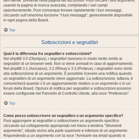
dell’utente” presente nella pagina del tuo profilo. Puoi cercare i tuoi argomenti,
usando la pagina di ricerca avanzata, compilando i vari campi
opportunamente. Puoi comunque trovare rapidamente i tuoi messaggi,
cliccando sull’omonima funzione “I tuoi messaggi”, generalmente disponibile
in ogni pagina della Board.
Top
Sottoscrizioni e segnalibri
Qual è la differenza fra segnalibri e sottoscrizioni?
Nel phpBB 3.0 (Olympus), i segnalibri lavorano in modo molto simile ai
segnalibri di un browser web. Non si viene avvisati in caso di aggiornamento.
Nel phpBB 3.1 (Ascraeus), 3.2 (Rhea) e 3.3 (Proteus), i segnalibri sono simili
alla sottoscrizione di un argomento. È possibile ricevere una notifica quando
un segnalibro di un argomento viene aggiornato. La sottoscrizione, tuttavia, ti
comunicherà quando c’è un aggiornamento relativo a un argomento o in un
forum della Board. Opzioni di notifica per segnalibri e sottoscrizioni possono
essere configurate nel Pannello di Controllo Utente, alla voce “Preferenze”.
Top
Come posso sottoscrivere un segnalibro o un argomento specifico?
Puoi aggiungere ai segnalibri o sottoscrivere un argomento specifico
cliccando sul collegamento appropriato nel menu a tendina “Strumenti
argomento”, situato vicino alla parte superiore e inferiore di un argomento.
Rispondendo a un argomento con la voce “Avvisami via email quando si