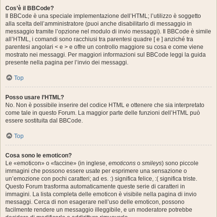
Cos’è il BBCode?
Il BBCode è una speciale implementazione dell’HTML; l’utilizzo è soggetto
alla scelta dell’amministratore (puoi anche disabilitarlo di messaggio in
messaggio tramite l’opzione nel modulo di invio messaggi). Il BBCode è simile
all’HTML, i comandi sono racchiusi tra parentesi quadre [ e ] anziché tra
parentesi angolari < e > e offre un controllo maggiore su cosa e come viene
mostrato nei messaggi. Per maggiori informazioni sul BBCode leggi la guida
presente nella pagina per l’invio dei messaggi.
Top
Posso usare l’HTML?
No. Non è possibile inserire del codice HTML e ottenere che sia interpretato
come tale in questo Forum. La maggior parte delle funzioni dell’HTML può
essere sostituita dal BBCode.
Top
Cosa sono le emoticon?
Le «emoticon» o «faccine» (in inglese,
emoticons
o
smileys
) sono piccole
immagini che possono essere usate per esprimere una sensazione o
un’emozione con pochi caratteri; ad es. :) significa felice, :( significa triste.
Questo Forum trasforma automaticamente queste serie di caratteri in
immagini. La lista completa delle emoticon è visibile nella pagina di invio
messaggi. Cerca di non esagerare nell’uso delle emoticon, possono
facilmente rendere un messaggio illeggibile, e un moderatore potrebbe