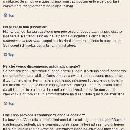
database. Se il motivo è quest’ultimo registrati nuovamente e cerca di farti
coinvolgere maggiormente nelle discussioni.
Top
Ho perso la mia password!
Niente panico! La tua password non può essere recuperata, ma può essere
rigenerata. Per far questo vai nella pagina di ingresso e clicca su
Ho
dimenticato la password
, segui le istruzioni e tornerai in linea in poco tempo.
Se riscontri difficoltà, contatta l’amministratore.
Top
Perché vengo disconnesso automaticamente?
Se non selezioni
Ricordami
quando effettui il login, il sistema ti terrà connesso
per un periodo prestabilito. Questo serve a evitare che qualcuno possa usare
il tuo nome utente. Per rimanere connesso, seleziona l’opzione quando entri,
ma ricorda che questo non è consigliato se ti colleghi da un PC usato anche
da altri, ad es. in biblioteca, Internet point, università, ecc. Se non vedi il
checkbox, significa che un amministratore ha disabilitato questa caratteristica.
Top
Che cosa provoca il comando “Cancella cookie”?
La funzione “Cancella cookie” eliminerà tutti i cookie generati da phpBB che ti
mantengono autenticato e connesso, oltre a permetterti ad esempio di tenere
traccia di quello che hai letto, se l’amministrazione ha attivato la funzione. Se