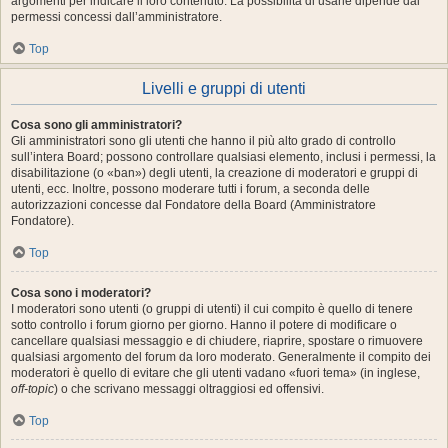
argomenti per indicare il loro contenuto. La possibilità di usarle dipende dai
permessi concessi dall’amministratore.
Top
Livelli e gruppi di utenti
Cosa sono gli amministratori?
Gli amministratori sono gli utenti che hanno il più alto grado di controllo
sull’intera Board; possono controllare qualsiasi elemento, inclusi i permessi, la
disabilitazione (o «ban») degli utenti, la creazione di moderatori e gruppi di
utenti, ecc. Inoltre, possono moderare tutti i forum, a seconda delle
autorizzazioni concesse dal Fondatore della Board (Amministratore
Fondatore).
Top
Cosa sono i moderatori?
I moderatori sono utenti (o gruppi di utenti) il cui compito è quello di tenere
sotto controllo i forum giorno per giorno. Hanno il potere di modificare o
cancellare qualsiasi messaggio e di chiudere, riaprire, spostare o rimuovere
qualsiasi argomento del forum da loro moderato. Generalmente il compito dei
moderatori è quello di evitare che gli utenti vadano «fuori tema» (in inglese,
off-topic
) o che scrivano messaggi oltraggiosi ed offensivi.
Top