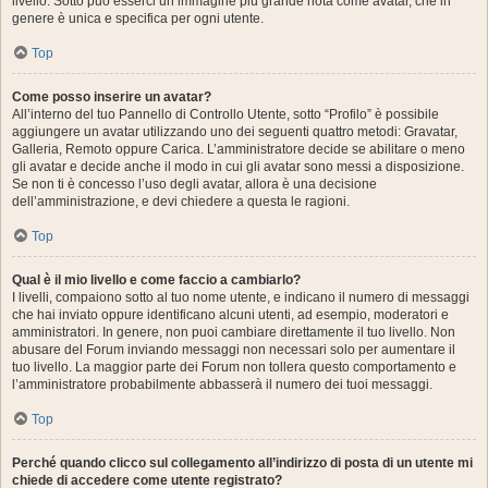
livello. Sotto può esserci un’immagine più grande nota come avatar, che in
genere è unica e specifica per ogni utente.
Top
Come posso inserire un avatar?
All’interno del tuo Pannello di Controllo Utente, sotto “Profilo” è possibile
aggiungere un avatar utilizzando uno dei seguenti quattro metodi: Gravatar,
Galleria, Remoto oppure Carica. L’amministratore decide se abilitare o meno
gli avatar e decide anche il modo in cui gli avatar sono messi a disposizione.
Se non ti è concesso l’uso degli avatar, allora è una decisione
dell’amministrazione, e devi chiedere a questa le ragioni.
Top
Qual è il mio livello e come faccio a cambiarlo?
I livelli, compaiono sotto al tuo nome utente, e indicano il numero di messaggi
che hai inviato oppure identificano alcuni utenti, ad esempio, moderatori e
amministratori. In genere, non puoi cambiare direttamente il tuo livello. Non
abusare del Forum inviando messaggi non necessari solo per aumentare il
tuo livello. La maggior parte dei Forum non tollera questo comportamento e
l’amministratore probabilmente abbasserà il numero dei tuoi messaggi.
Top
Perché quando clicco sul collegamento all’indirizzo di posta di un utente mi
chiede di accedere come utente registrato?