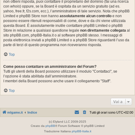
non ottieni risposta, puoi contattare il proprietario del dominio (fai una ricerca
con
whois
) oppure, se la Board è ospitata da un servizio gratuito (ad es.
yahoo, free.fr, f2s.com, ecc.), l’amministratore di tale servizio. Nota che phpBB
Limited e phpBB Store non hanno
assolutamente alcun controllo
e non
possono essere ritenuti responsabili di come, dove e da chi viene utilizzata
questa Board. È assolutamente inutile contattare phpBB Limited o phpBB
Store in relazione a qualsiasi questione legale
non direttamente collegata
al
sito phpBB.com, phpBB-Italia.it o al software phpBB stesso. I messaggi di
posta elettronica inviati a phpBB Limited o a phpBB Store riguardanti l’uso da
parte di terzi di questo programma non riceveranno risposta.
Top
Come posso contattare un amministratore del Forum?
Tutti gli utenti della Board possono utilizzare il modulo "Contattaci", se
l’opzione è stata abilitata dall’amministratore.
I membri della Board possono anche usare il collegamento "Staff".
Top
Vai a
mlgame.it
Indice
Tutti gli orari sono
UTC+02:00
(c) Elyland LLC 2009-2025
Creato da
phpBB
® Forum Software © phpBB Limited
Traduzione Italiana
phpBB-Italia.it